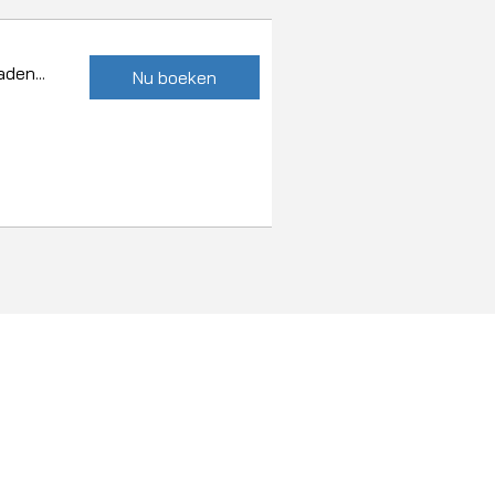
den...
Nu boeken
Klachtenregeling
Algemene voorwaarden
Voorwaarden jeugdlessen