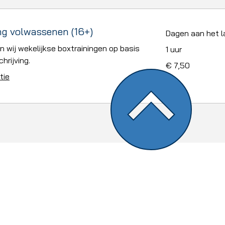
ng volwassenen (16+)
Dagen aan het la
n wij wekelijkse boxtrainingen op basis
1 uur
hrijving.
7,50
€ 7,50
euro
tie
Beveiliger MBO 2 - BBL
Cursussen & trainingen