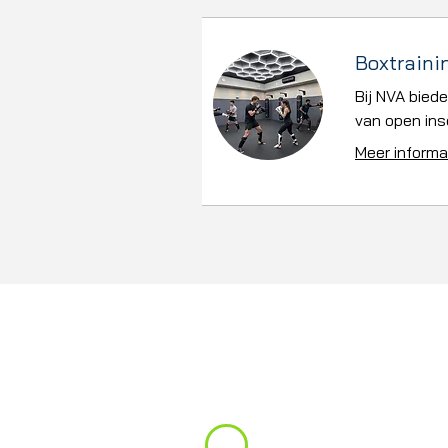
Boxtraini
Bij NVA biede
van open insc
Meer informa
info@nvacademie.nl