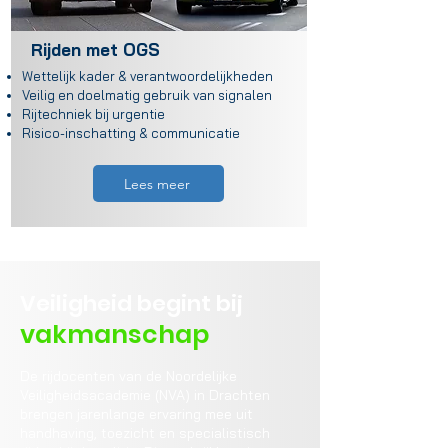
Rijden met OGS
Wettelijk kader & verantwoordelijkheden
Veilig en doelmatig gebruik van signalen
Rijtechniek bij urgentie
Risico-inschatting & communicatie
Lees meer
Veiligheid begint bij
vakmanschap
De rijdocenten van de Noordelijke
Veiligheidsacademie (NVA) in Drachten
brengen jarenlange ervaring mee uit
handhaving, toezicht en specialistisch