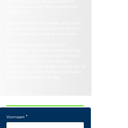
rijden bij de politie. Die praktijkkennis
combineren we met sterke didactische
vaardigheden.
Deelnemers leren niet alleen veilig rijden,
maar vooral waarom bewust en tactisch
voertuiggebruik cruciaal is in hun werk.
Onze trainingen gaan verder dan
rijvaardigheid: we maken verkeersgedrag
inzichtelijk, laten zien hoe rijstijl invloed
heeft op veiligheid en uitstraling en
versterken zo zowel de rijprestaties van de
professional als het professionele beeld
van de organisatie op de weg.
Meer
informatie
Voornaam
*