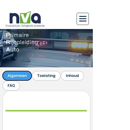
Noordelijke Veiligheidsacademie
P
rimaire
R
ijopleiding
A
uto
Algemeen
Toelating
Inhoud
FAQ