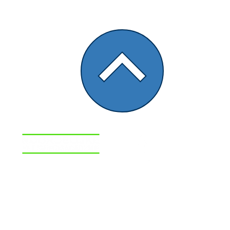
info@nvacademie.nl
www.nvacademie.nl
0512-762826
Wij zijn bereikbaar op:
ma-vr 09:00 tot 17:00 uur